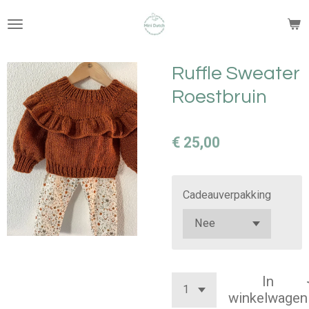
Ga
direct
naar
de
Ruffle Sweater
hoofdinhoud
Roestbruin
€ 25,00
Cadeauverpakking
In
winkelwagen