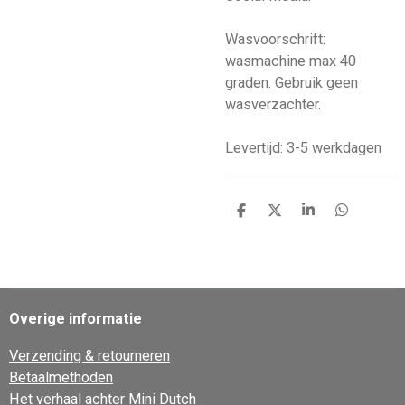
Wasvoorschrift:
wasmachine max 40
graden. Gebruik geen
wasverzachter.
Levertijd: 3-5 werkdagen
D
D
S
D
e
e
h
e
l
e
a
l
e
l
r
e
n
e
n
Overige informatie
Verzending & retourneren
Betaalmethoden
Het verhaal achter Mini Dutch