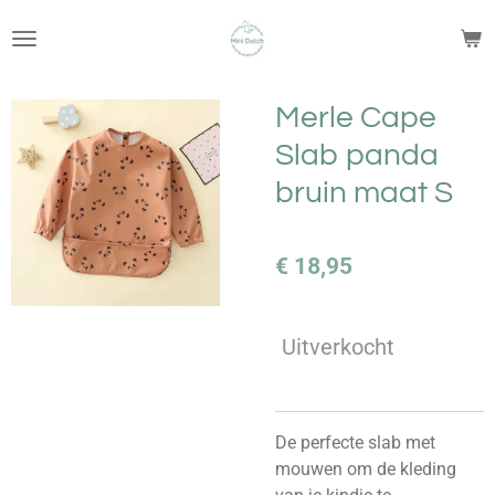
Ga
direct
naar
de
Merle Cape
hoofdinhoud
Slab panda
bruin maat S
€ 18,95
Uitverkocht
De perfecte slab met
mouwen om de kleding