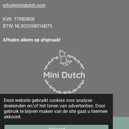
info@minidutch.com
KVK: 77980808
BTW: NL003268016B75
Afhalen alleen op afspraak!
Deze website gebruikt cookies voor analyse-
© 2020 - 2026 Mini Dutch
doeleinden en/of het tonen van advertenties. Door
Powered by
JouwWeb
gebruik te blijven maken van de site gaat u hiermee
akkoord.