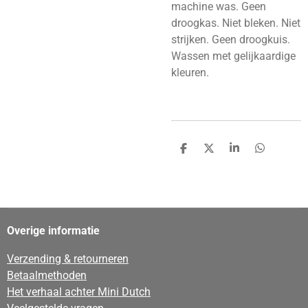
machine was. Geen
droogkas. Niet bleken. Niet
strijken. Geen droogkuis.
Wassen met gelijkaardige
kleuren.
D
D
S
D
e
e
h
e
l
e
a
l
e
l
r
e
n
e
n
Overige informatie
Verzending & retourneren
Betaalmethoden
Het verhaal achter Mini Dutch