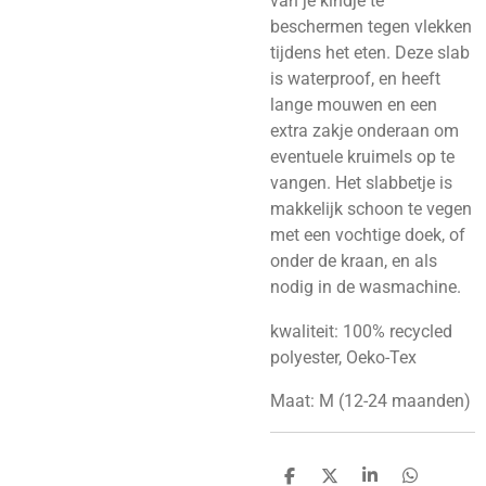
van je kindje te
beschermen tegen vlekken
tijdens het eten. Deze slab
is waterproof, en heeft
lange mouwen en een
extra zakje onderaan om
eventuele kruimels op te
vangen. Het slabbetje is
makkelijk schoon te vegen
met een vochtige doek, of
onder de kraan, en als
nodig in de wasmachine.
kwaliteit: 100% recycled
polyester, Oeko-Tex
Maat: M (12-24 maanden)
D
D
S
D