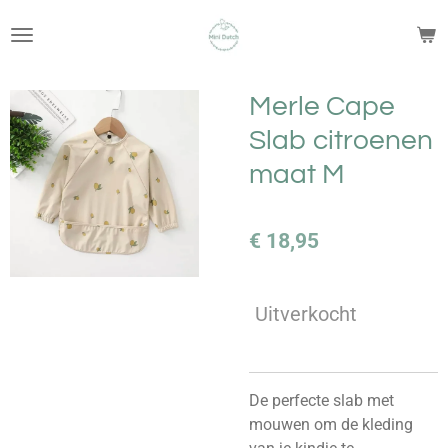
Ga
direct
naar
de
Merle Cape
hoofdinhoud
Slab citroenen
maat M
€ 18,95
Uitverkocht
De perfecte slab met
mouwen om de kleding