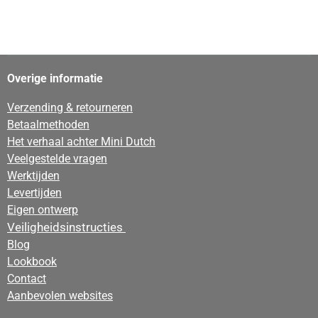
e
e
h
e
l
e
a
l
e
l
r
e
n
e
n
Overige informatie
Verzending & retourneren
Betaalmethoden
Het verhaal achter Mini Dutch
Veelgestelde vragen
Werktijden
Levertijden
Eigen ontwerp
Veiligheidsinstructies
Blog
Lookbook
Contact
Aanbevolen websites