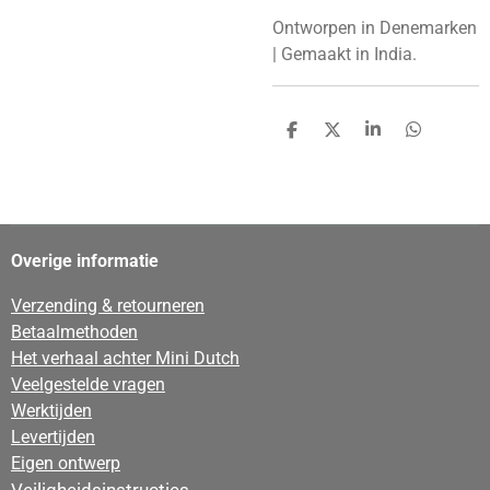
Ontworpen in Denemarken
|
Gemaakt in India.
D
D
S
D
e
e
h
e
l
e
a
l
e
l
r
e
n
e
n
Overige informatie
Verzending & retourneren
Betaalmethoden
Het verhaal achter Mini Dutch
Veelgestelde vragen
Werktijden
Levertijden
Eigen ontwerp
Veiligheidsinstructies