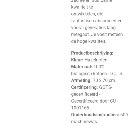
zachte en duurzame
kwaliteit te
ontwikkelen,
die
fantastisch absorbeert en
vooral generaties lang
meegaat.
Je
voelt meteen
de hoge kwaliteit.
Productbeschrijving:
Kleur:
Hazelnoten
Materiaal:
100%
biologisch katoen - GOTS.
Afmeting:
70 x 70 cm.
Certificering:
GOTS-
gecertificeerd -
Gecertificeerd door CU
1001165.
Onderhoudsinstructies:
60°
machinewas.