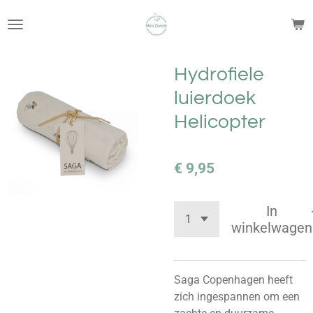
Ga
direct
naar
de
Hydrofiele
hoofdinhoud
luierdoek
Helicopter
€ 9,95
In
winkelwagen
Saga Copenhagen heeft
zich ingespannen om een ​​