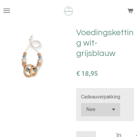
Ga
direct
naar
de
Voedingskettin
hoofdinhoud
g wit-
grijsblauw
€ 18,95
Cadeauverpakking
In