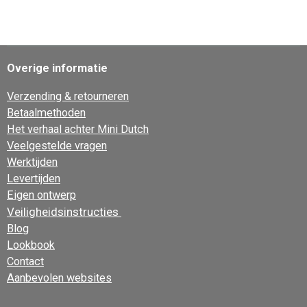
e
e
h
e
l
e
a
l
e
l
r
e
n
e
n
Overige informatie
Verzending & retourneren
Betaalmethoden
Het verhaal achter Mini Dutch
Veelgestelde vragen
Werktijden
Levertijden
Eigen ontwerp
Veiligheidsinstructies
Blog
Lookbook
Contact
Aanbevolen websites