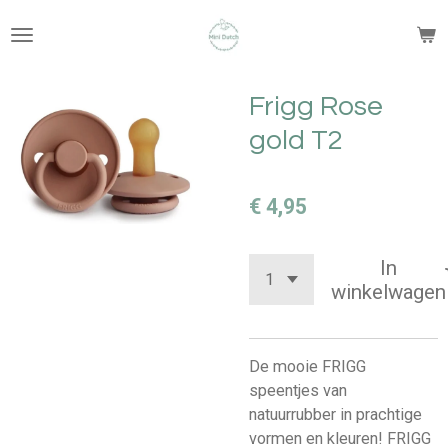
Ga
direct
naar
de
Frigg Rose
hoofdinhoud
gold T2
€ 4,95
In
winkelwagen
De mooie FRIGG
speentjes van
natuurrubber in prachtige
vormen en kleuren! FRIGG