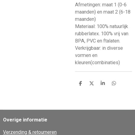
Afmetingen: maat 1 (0-6
maanden) en maat 2 (6-18
maanden)
Materiaal: 100% natuurlijk
rubberlatex. 100% vrij van
BPA, PVC en ftalaten.
Verkrijgbaar: in diverse
vormen en
kleuren(combinaties)
D
D
S
D
e
e
h
e
l
e
a
l
e
l
r
e
n
e
n
Overige informatie
Verzending & retourneren