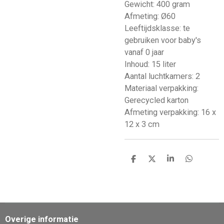
Gewicht: 400 gram
Afmeting: Ø60
Leeftijdsklasse: te
gebruiken voor baby's
vanaf 0 jaar
Inhoud: 15 liter
Aantal luchtkamers: 2
Materiaal verpakking:
Gerecycled karton
Afmeting verpakking: 16 x
12 x 3 cm
D
D
S
D
e
e
h
e
l
e
a
l
e
l
r
e
n
e
n
Overige informatie