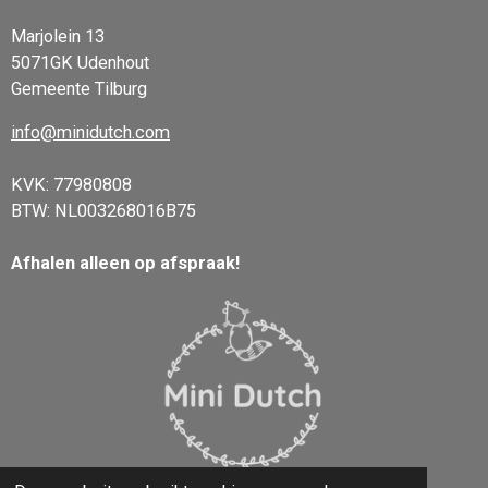
Marjolein 13
5071GK Udenhout
Gemeente Tilburg
info@minidutch.com
KVK: 77980808
BTW: NL003268016B75
Afhalen alleen op afspraak!