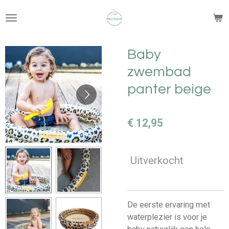
Ga
direct
naar
de
Baby
hoofdinhoud
zwembad
panter beige
€ 12,95
Uitverkocht
De eerste ervaring met
waterplezier is voor je