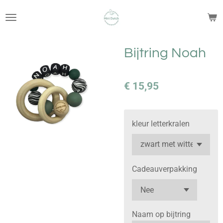
Ga
direct
naar
de
Bijtring Noah
hoofdinhoud
€ 15,95
kleur letterkralen
Cadeauverpakking
Naam op bijtring