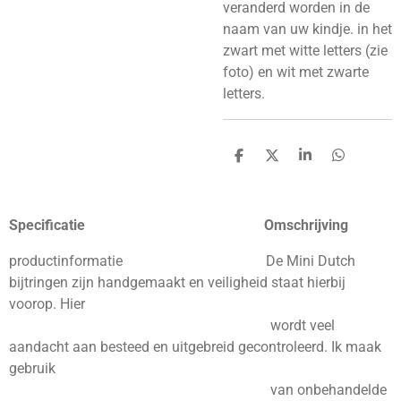
veranderd worden in de
naam van uw kindje. in het
zwart met witte letters (zie
foto) en wit met zwarte
letters.
D
D
S
D
e
e
h
e
l
e
a
l
e
l
r
e
n
e
n
Specificatie Omschrijving
productinformatie De Mini Dutch
bijtringen zijn handgemaakt en veiligheid staat hierbij
voorop. Hier
wordt veel
aandacht aan besteed en uitgebreid gecontroleerd. Ik maak
gebruik
van onbehandelde