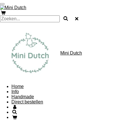
Ga
direct
naar
de
hoofdinhoud
Mini Dutch
Home
Info
Handmade
Direct bestellen