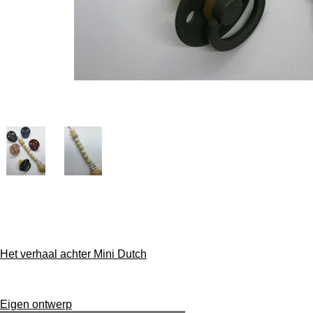
Overige informatie
Verzending & retourneren
Betaalmethoden
Het verhaal achter Mini Dutch
Veelgestelde vragen
Werktijden
Levertijden
Eigen ontwerp