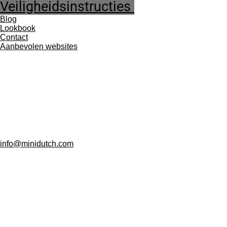
Veiligheidsinstructies
Blog
Lookbook
Contact
Aanbevolen websites
Mini Dutch
Handgemaakte kraamcadeaus en baby-speelgoed.
Marjolein 13
5071GK Udenhout
Gemeente Tilburg
info@minidutch.com
KVK: 77980808
BTW: NL003268016B75
Afhalen alleen op afspraak!