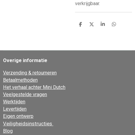
verkrijgbaar.
D
D
S
D
e
e
h
e
l
e
a
l
e
l
r
e
n
e
n
Overige informatie
Verzending & retourneren
Betaalmethoden
Het verhaal achter Mini Dutch
Veelgestelde vragen
Werktijden
Levertijden
Eigen ontwerp
Veiligheidsinstructies
Blog