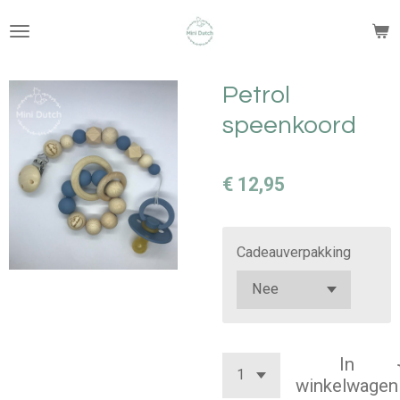
Ga
direct
naar
de
Petrol
hoofdinhoud
speenkoord
€ 12,95
Cadeauverpakking
In
winkelwagen