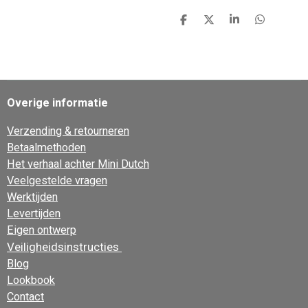
D
D
S
D
e
e
h
e
l
e
a
l
e
l
r
e
n
e
n
Overige informatie
Verzending & retourneren
Betaalmethoden
Het verhaal achter Mini Dutch
Veelgestelde vragen
Werktijden
Levertijden
Eigen ontwerp
Veiligheidsinstructies
Blog
Lookbook
Contact