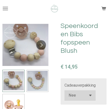
Ga
direct
naar
de
Speenkoord
hoofdinhoud
en Bibs
fopspeen
Blush
€ 14,95
Cadeauverpakking