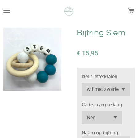
Ga
direct
naar
de
Bijtring Siem
hoofdinhoud
€ 15,95
kleur letterkralen
Cadeauverpakking
Naam op bijtring: