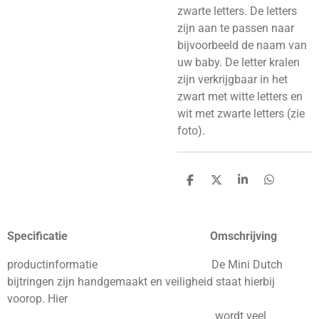
zwarte letters. De letters
zijn aan te passen naar
bijvoorbeeld de naam van
uw baby. De letter kralen
zijn verkrijgbaar in het
zwart met witte letters en
wit met zwarte letters (zie
foto).
D
D
S
D
e
e
h
e
l
e
a
l
e
l
r
e
n
e
n
Specificatie Omschrijving
productinformatie De Mini Dutch
bijtringen zijn handgemaakt en veiligheid staat hierbij
voorop. Hier
wordt veel