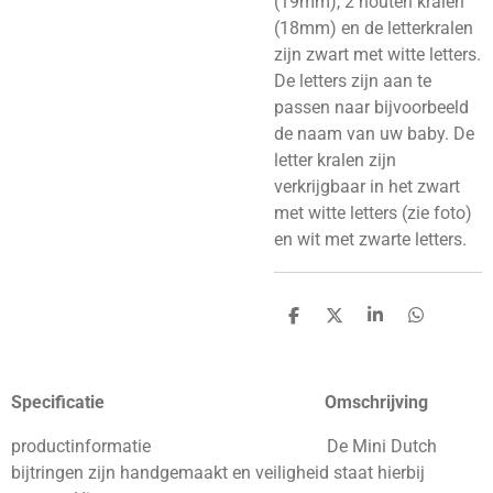
(19mm), 2 houten kralen
(18mm) en de letterkralen
zijn zwart met witte letters.
De letters zijn aan te
passen naar bijvoorbeeld
de naam van uw baby.
De
letter kralen zijn
verkrijgbaar in het zwart
met witte letters (zie foto)
en wit met zwarte letters.
D
D
S
D
e
e
h
e
l
e
a
l
e
l
r
e
n
e
n
Specificatie Omschrijving
productinformatie De Mini Dutch
bijtringen zijn handgemaakt en veiligheid staat hierbij