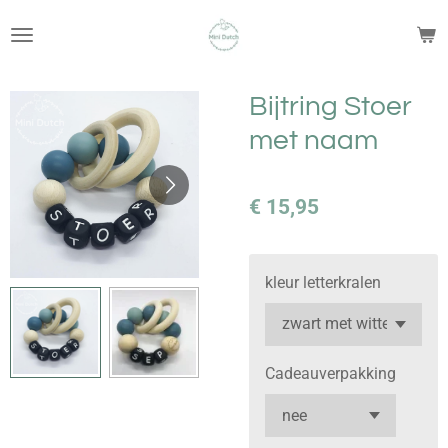
Ga
direct
naar
de
Bijtring Stoer
hoofdinhoud
met naam
€ 15,95
kleur letterkralen
Cadeauverpakking