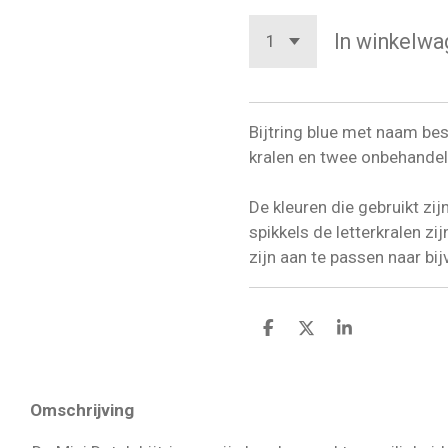
In winkelwa
Bijtring blue met naam bes
kralen en twee onbehandel
De kleuren die gebruikt zij
spikkels de letterkralen zij
zijn aan te passen naar b
D
D
S
e
e
h
l
e
a
e
l
r
n
e
chrijving