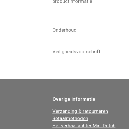
productinformatie De Mini Dut
wordt veel aandacht aa
van onbehandelde
Onderhoud U kunt de bijtri
niet mogelijk om
Veiligheidsvoorschrift Co
beschadigd is raden
Overige informatie
Verzending & retourneren
Betaalmethoden
Het verhaal achter Mini Dutch