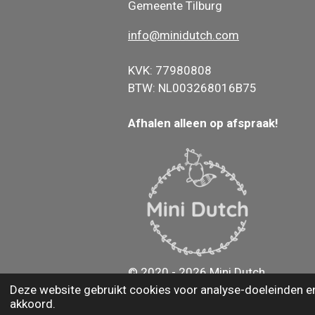
Gemeente Tilburg
info@minidutch.com
KVK: 77980808
BTW: NL003268016B75
Afhalen alleen op afspraak!
© 2020 - 2026 Mini Dutch
Deze website gebruikt cookies voor analyse-doeleinden en/
akkoord.