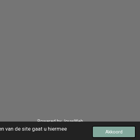
Powered by
JouwWeb
en van de site gaat u hiermee
Akkoord