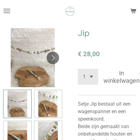
Ga
direct
naar
de
Jip
hoofdinhoud
€ 28,00
In
winkelwagen
Setje Jip bestaat uit een
wagenspanner en een
speenkoord.
Beide zijn gemaakt van
onbehandelde houten en