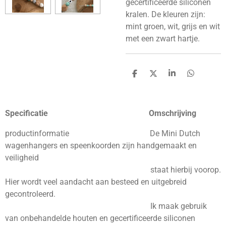
gecertificeerde
siliconen
kralen. De kleuren zijn:
mint groen, wit, grijs en wit
met een zwart hartje.
D
D
S
D
e
e
h
e
l
e
a
l
e
l
r
e
n
e
n
Specificatie Omschrijving
productinformatie De Mini Dutch
wagenhangers en speenkoorden zijn handgemaakt en
veiligheid
staat hierbij voorop.
Hier wordt veel aandacht aan besteed en uitgebreid
gecontroleerd.
Ik maak gebruik
van onbehandelde houten en
gecertificeerde
siliconen