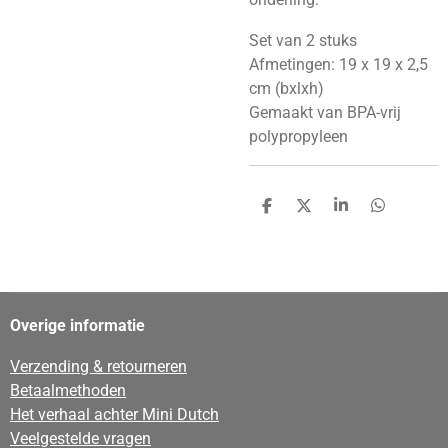
Set van 2 stuks
Afmetingen: 19 x 19 x 2,5
cm (bxlxh)
Gemaakt van BPA-vrij
polypropyleen
D
D
S
D
e
e
h
e
l
e
a
l
e
l
r
e
n
e
n
Overige informatie
Verzending & retourneren
Betaalmethoden
Het verhaal achter Mini Dutch
Veelgestelde vragen