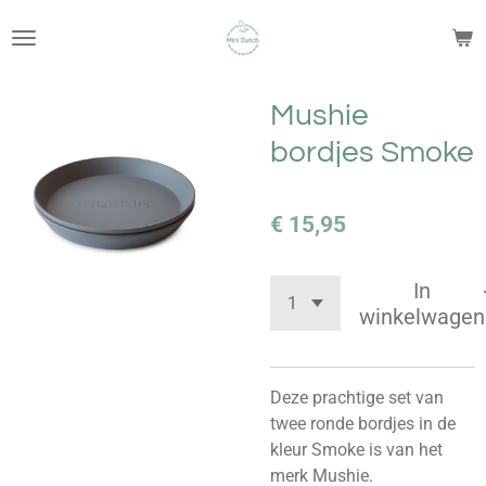
Ga
direct
naar
de
Mushie
hoofdinhoud
bordjes Smoke
€ 15,95
In
winkelwagen
Deze prachtige set van
twee ronde bordjes in de
kleur Smoke is van het
merk Mushie.