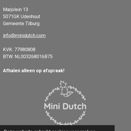
Marjolein 13
5071GK Udenhout
Gemeente Tilburg
info@minidutch.com
KVK: 77980808
BTW: NL003268016B75
Afhalen alleen op afspraak!