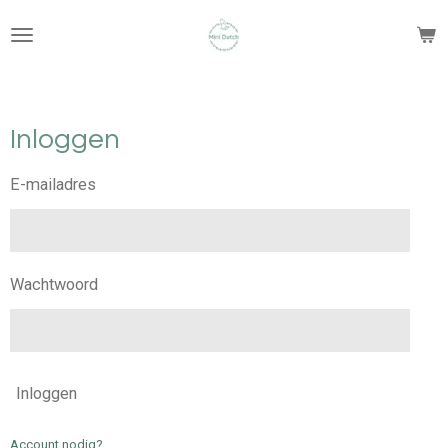
Ga
direct
naar
de
hoofdinhoud
Inloggen
E-mailadres
Wachtwoord
Inloggen
Account nodig?